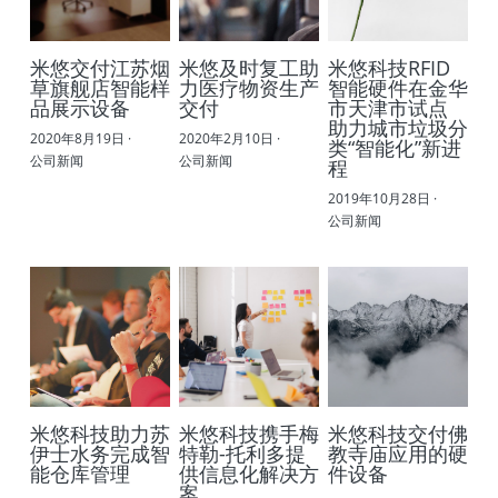
米悠交付江苏烟
米悠及时复工助
米悠科技RFID
草旗舰店智能样
力医疗物资生产
智能硬件在金华
品展示设备
交付
市天津市试点
助力城市垃圾分
2020年8月19日
·
2020年2月10日
·
类“智能化”新进
公司新闻
公司新闻
程
2019年10月28日
·
公司新闻
米悠科技助力苏
米悠科技携手梅
米悠科技交付佛
伊士水务完成智
特勒-托利多提
教寺庙应用的硬
能仓库管理
供信息化解决方
件设备
案