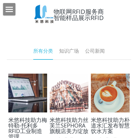
×
物联网RFID服务商
博客分类
智能样品展示RFID
首页
所有博客分类
关于米悠
公司新闻
智能样品展示事业部
公司简介
所有分类
知识广场
公司新闻
企业文化
解决方案
组织架构
产品展示
智能硬件定制化
合作伙伴
RFID标签定制化
新闻动态
RFID智能样品展示
联系我们
公司新闻
米悠科技助力梅
米悠科技助力丝
米悠科技助力朴
叉车蓝牙RFID套件
知识广场
特勒-托利多
芙兰SEPHORA
道水汇发布智慧
RFID工业制造
旗舰店美力绽放
饮水方案
RFID无人值守车库管理
管理