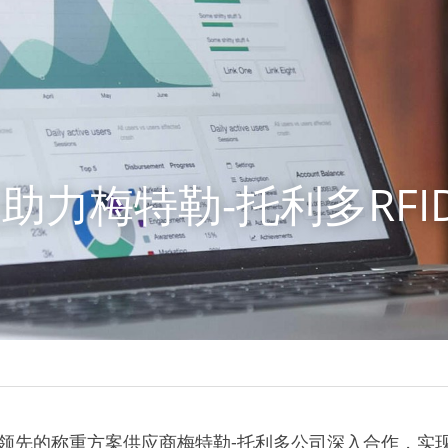
助力梅特勒-托利多RFI