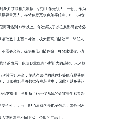
自动识别目标对象并获取相关数据，识别工作无须人工干预，作为
据容量更大、存储信息更改自如等优点。RFID为仓
距离可达到30米以上。有效解决了以往条形码仓储必
间间读取数十上百个标签，极大提高扫描效率，降低人
，不需要光源。提供更佳扫描体验，可快速理货、找
随着记忆载体的发展，数据容量也有不断扩大的趋势。未来物
0万次读写）寿命；传统条形码的载体标签纸容易受到
；RFID卷标是将数据存在芯片中，因此可以免受污
企业耗材费用（使用条形码仓储系统的企业每年都要采
安全性；：由于RFID承载的是电子信息，其数据内
嵌入或附着在不同形状、类型的产品上。