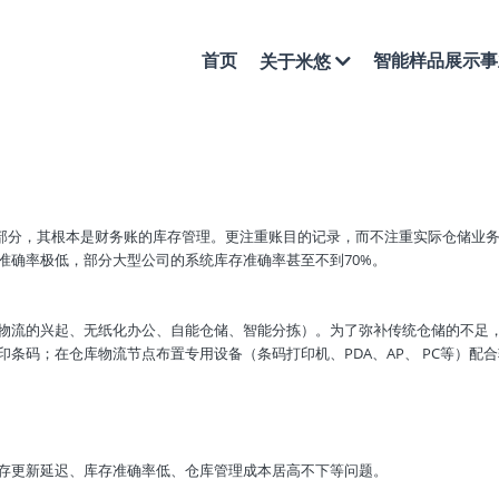
首页
智能样品展示事
关于米悠
一部分，其根本是财务账的库存管理。更注重账目的记录，而不注重实际仓储业
准确率极低，部分大型公司的系统库存准确率甚至不到70%。
物流的兴起、无纸化办公、自能仓储、智能分拣）。为了弥补传统仓储的不足
条码；在仓库物流节点布置专用设备（条码打印机、PDA、AP、 PC等）配
存更新延迟、库存准确率低、仓库管理成本居高不下等问题。