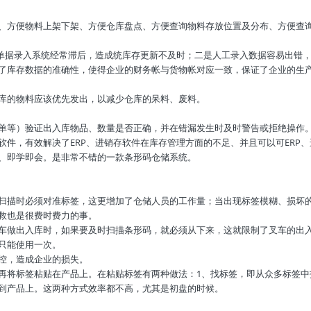
、方便物料上架下架、方便仓库盘点、方便查询物料存放位置及分布、方便查
是单据录入系统经常滞后，造成统库存更新不及时；二是人工录入数据容易出错
了库存数据的准确性，使得企业的财务帐与货物帐对应一致，保证了企业的生
库的物料应该优先发出，以减少仓库的呆料、废料。
单等）验证出入库物品、数量是否正确，并在错漏发生时及时警告或拒绝操作
软件，有效解决了ERP、进销存软件在库存管理方面的不足、并且可以可ERP
、即学即会。是非常不错的一款条形码仓储系统。
扫描时必须对准标签，这更增加了仓储人员的工作量；当出现标签模糊、损坏
救也是很费时费力的事。
车做出入库时，如果要及时扫描条形码，就必须从下来，这就限制了叉车的出
只能使用一次。
控，造成企业的损失。
再将标签粘贴在产品上。在粘贴标签有两种做法：1、找标签，即从众多标签中
到产品上。这两种方式效率都不高，尤其是初盘的时候。