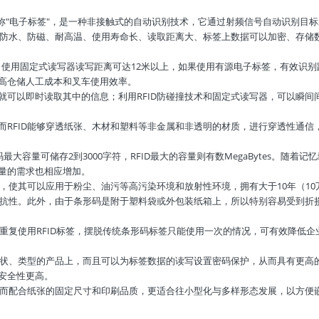
ntification)俗称"电子标签"，是一种非接触式的自动识别技术，它通过射频信号
的防水、防磁、耐高温、使用寿命长、读取距离大、标签上数据可以加密、存储数
，使用固定式读写器读写距离可达12米以上，如果使用有源电子标签，有效识别
高仓储人工成本和叉车使用效率。
就可以即时读取其中的信息；利用RFID防碰撞技术和固定式读写器，可以瞬
而RFID能够穿透纸张、木材和塑料等非金属和非透明的材质，进行穿透性通信
码最大容量可储存2到3000字符，RFID最大的容量则有数MegaBytes。
量的需求也相应增加。
方式，使其可以应用于粉尘、油污等高污染环境和放射性环境，拥有大于10年（1
抵抗性。此外，由于条形码是附于塑料袋或外包装纸箱上，所以特别容易受到折损
以重复使用RFID标签，摆脱传统条形码标签只能使用一次的情况，可有效降低
形状、类型的产品上，而且可以为标签数据的读写设置密码保护，从而具有更高的
安全性更高。
确度而配合纸张的固定尺寸和印刷品质，更适合往小型化与多样形态发展，以方便