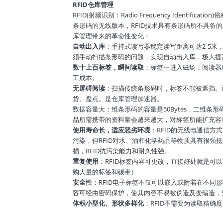
RFID仓库管理
RFID(射频识别：Radio Frequency Ide
条形码的无线版本，RFID技术具有条形码所不具备
库管理带来的革命性变化：
自动出入库
：手持式读写器稳定读写距离可达2-5米
须手动扫描条形码的问题，实现自动出入库，极大提
数十上百标签，瞬间读取
：标签一进入磁场，阅读器
工成本。
无屏碍阅读
：扫描传统条形码时，标签不能被遮挡。
货、盘点。是仓库管理加速器。
数据容量大：维条形码的容量是50Bytes，二维条形
品所需携带的资料量会越来越大，对标签所能扩充容
使用寿命长，适应恶劣环境
：RFID的无线电通信
污染，但RFID对水、油和化学药品等物质具有很强
损，RFID抗污染能力和耐久性强。
重复使用
：RFID标签内容可更改，直接好处就是可
购大量的标签和碳带）
安全性
：RFID电子标签不仅可以嵌入或附着在不同
容可经由密码保护，使其内容不易被伪造及变编造，
体积小型化、形状多样化
：RFID不需要为读取精