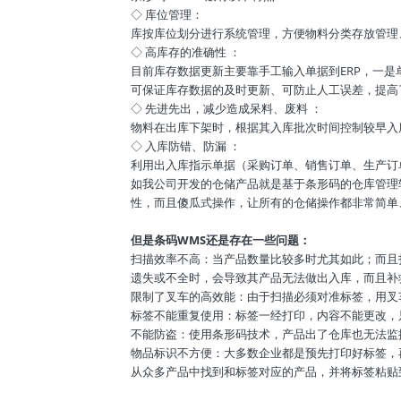
◇ 库位管理：
库按库位划分进行系统管理，方便物料分类存放管理
◇ 高库存的准确性 ：
目前库存数据更新主要靠手工输入单据到ERP，一
可保证库存数据的及时更新、可防止人工误差，提高
◇ 先进先出，减少造成呆料、废料 ：
物料在出库下架时，根据其入库批次时间控制较早入
◇ 入库防错、防漏 ：
利用出入库指示单据（采购订单、销售订单、生产订
如我公司开发的仓储产品就是基于条形码的仓库管理
性，而且傻瓜式操作，让所有的仓储操作都非常简单
但是条码WMS还是存在一些问题：
扫描效率不高：当产品数量比较多时尤其如此；而且
遗失或不全时，会导致其产品无法做出入库，而且补
限制了叉车的高效能：由于扫描必须对准标签，用叉
标签不能重复使用：标签一经打印，内容不能更改，
不能防盗：使用条形码技术，产品出了仓库也无法监
物品标识不方便：大多数企业都是预先打印好标签，
从众多产品中找到和标签对应的产品，并将标签粘贴